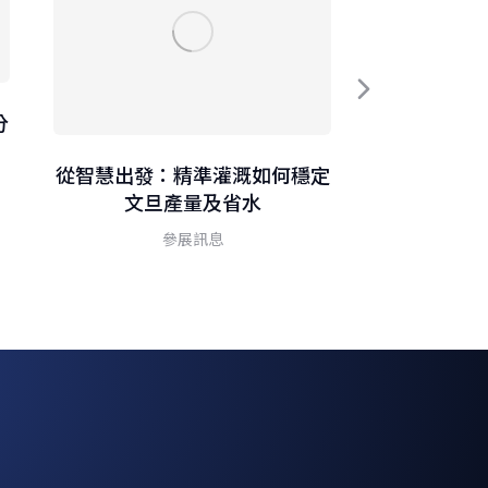
分
用科技守護
燒
從智慧出發：精準灌溉如何穩定
文旦產量及省水
參展訊息