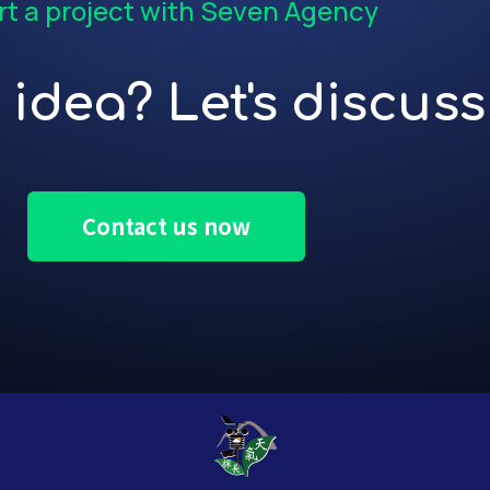
rt a project with Seven Agency
idea? Let's discuss 
Contact us now