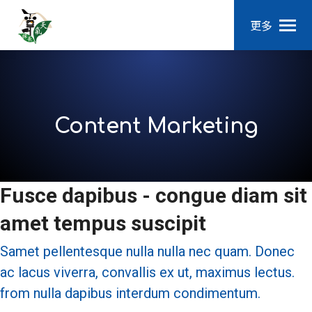
更多
Content Marketing
Fusce dapibus - congue diam sit
amet tempus suscipit
Samet pellentesque nulla nulla nec quam. Donec
ac lacus viverra, convallis ex ut, maximus lectus.
from nulla dapibus interdum condimentum.