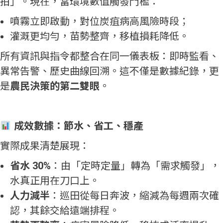
拍」。現在，當環境數值觸發門檻：
噴霧立即啟動，對位炭疽病高風險時段；
灌溉更均勻，苗勢整齊，移植損耗降低。
所有資訊與指令都整合在同一儀表板：即時監看、
異常告警、歷史曲線回溯。這不僅是數據紀錄，更
是
農民決策的第二雙眼
。
成效數據：節水、省工、穩產
實際成果清楚展現：
省水 30%
：由「定時定量」轉為「需求觸發」，
水真正用在刀口上。
人力減半
：巡田從每日奔波，縮減為每週兩次確
認，其餘交給遠端排程。