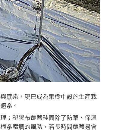
播與感染，現已成為果樹中設施生產栽
培體系。
處理；塑膠布覆蓋畦面除了防草、保溫
低根系腐爛的風險，若長時間覆蓋易會