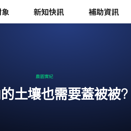
對象
新知快訊
補助資訊
農園實紀
的土壤也需要蓋被被?