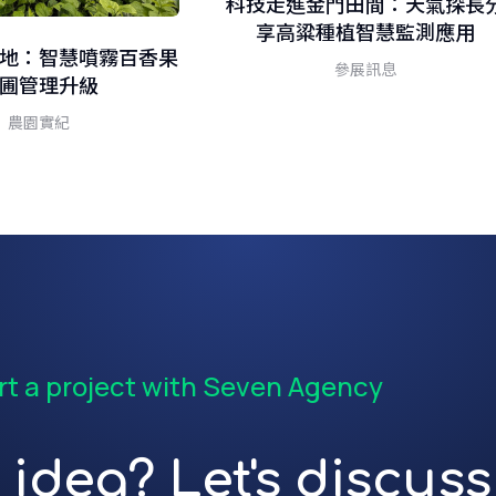
科技走進金門田間：天氣探長
享高粱種植智慧監測應用
地：智慧噴霧百香果
參展訊息
圃管理升級
農園實紀
rt a project with Seven Agency
idea? Let's discuss 