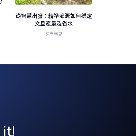
分
用科技守護
燒
從智慧出發：精準灌溉如何穩定
文旦產量及省水
參展訊息
it!