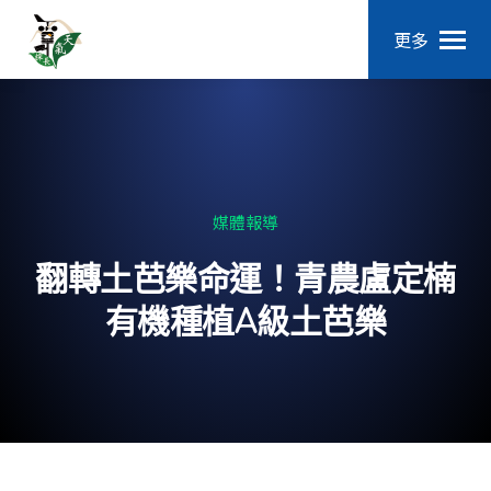
更多
媒體報導
翻轉土芭樂命運！青農盧定楠
有機種植A級土芭樂