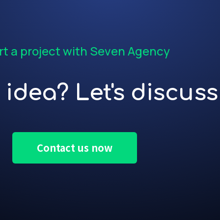
rt a project with Seven Agency
idea? Let's discuss 
Contact us now