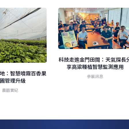
科技走進金門田間：天氣探長
享高粱種植智慧監測應用
地：智慧噴霧百香果
參展訊息
圃管理升級
農園實紀