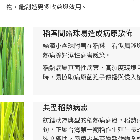
物，能創造更多收益與效用。
稻葉間露珠易造成病原散佈
幾滴小露珠附著在稻葉上看似風趣
熱病等好濕性病害感染。
稻熱病屬真菌性病害，高濕度環境
時，易協助病原菌孢子傳播與侵入
典型稻熱病癥
紡錘狀為典型的稻熱病病癥，稻熱
旬，正屬台灣第一期稻作生殖生長
速度極快，嚴重者甚至導致作物全