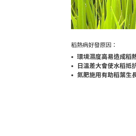
稻熱病好發原因：
環境濕度高易造成稻
日溫差大會使水稻抵
氮肥施用有助稻葉生