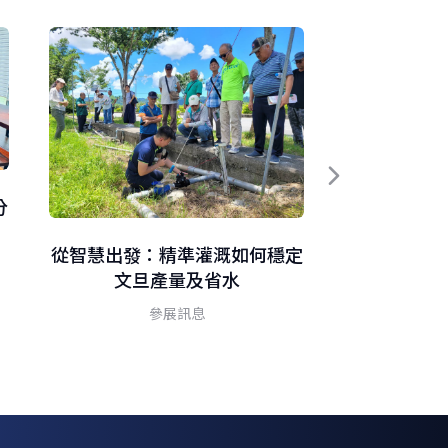
分
用科技守護
燒
從智慧出發：精準灌溉如何穩定
文旦產量及省水
參展訊息