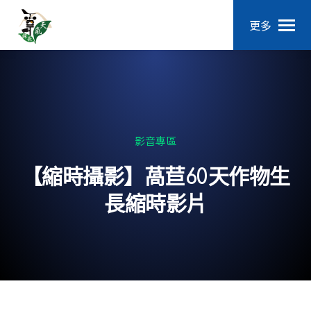
更多
影音專區
【縮時攝影】萵苣60天作物生
長縮時影片