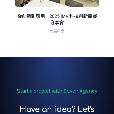
從創新到應用：2025 IMV 科技創新競賽
分享會
智
參展訊息
Start a project with Seven Agency
Have an idea? Let's