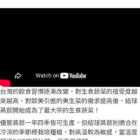
台灣的飲食習慣逐漸改變，對生食蔬菜的接受度越
來越高，對歐美引進的美生菜的需求提高後，結球
萵苣開始成為了最大宗的生食蔬菜！
儘管萵苣一年四季皆可生產，但結球萵苣則適合在
冷涼的季節裡栽培種植，對高溫較為敏感，當溫度