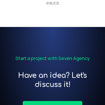
參展訊息
Start a project with Seven Agency
Have an idea? Let's
discuss it!