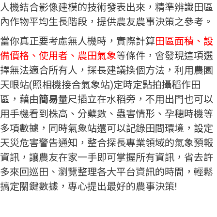
人機結合影像建模的技術發表出來，精準辨識田區
內作物平均生長階段，提供農友農事決策之參考。
當你真正要考慮無人機時，實際計算
田區面積、設
備價格、使用者、農田氣象
等條件，會發現這項選
擇無法適合所有人，探長建議換個方法，利用農園
天眼站(照相機接合氣象站)定時定點拍攝稻作田
區，藉由
簡易量
尺插立在水稻旁，不用出門也可以
用手機看到株高、分蘗數、蟲害情形、孕穗時機等
多項數據，同時氣象站還可以記錄田間環境，設定
天災危害警告通知，整合探長專業領域的氣象預報
資訊，讓農友在家一手即可掌握所有資訊，省去許
多來回巡田、瀏覽整理各大平台資訊的時間，輕鬆
搞定關鍵數據，專心提出最好的農事決策!