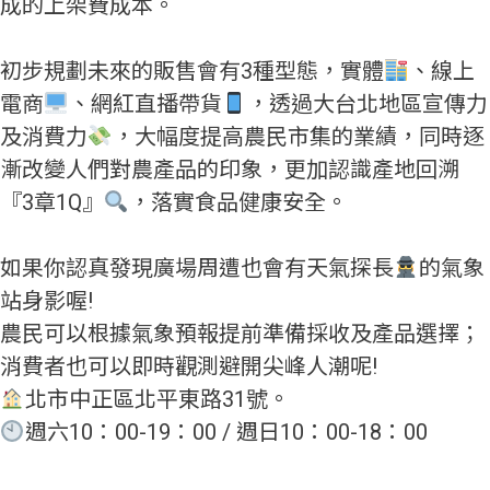
成的上架費成本。
初步規劃未來的販售會有3種型態，實體
、線上
電商
、網紅直播帶貨
，透過大台北地區宣傳力
及消費力
，大幅度提高農民市集的業績，同時逐
漸改變人們對農產品的印象，更加認識產地回溯
『3章1Q』
，落實食品健康安全。
如果你認真發現廣場周遭也會有天氣探長
的氣象
站身影喔!
農民可以根據氣象預報提前準備採收及產品選擇；
消費者也可以即時觀測避開尖峰人潮呢!
北市中正區北平東路31號。
週六10：00-19：00 / 週日10：00-18：00