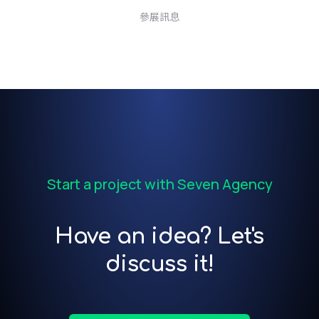
參展訊息
Start a project with Seven Agency
Have an idea? Let's
discuss it!