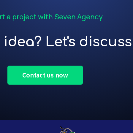
rt a project with Seven Agency
idea? Let's discuss 
Contact us now