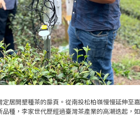
灣定居開墾種茶的扉頁。從南投松柏嶺慢慢延伸至
新品種，李家世代歷經過臺灣茶產業的高潮迭起，