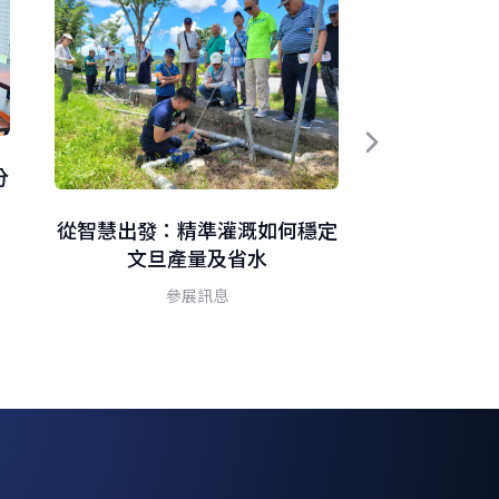
分
用科技守護
燒
從智慧出發：精準灌溉如何穩定
文旦產量及省水
參展訊息