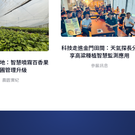
科技走進金門田間：天氣探長
享高粱種植智慧監測應用
地：智慧噴霧百香果
參展訊息
圃管理升級
農園實紀