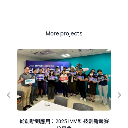
More projects
從創新到應用：2025 IMV 科技創新競賽