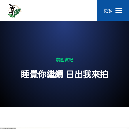
更多
農園實紀
睡覺你繼續 日出我來拍