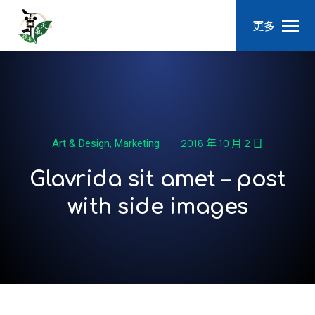
更多
,
2018 年 10 月 2 日
Art & Design
Marketing
Glavrida sit amet – post
with side images