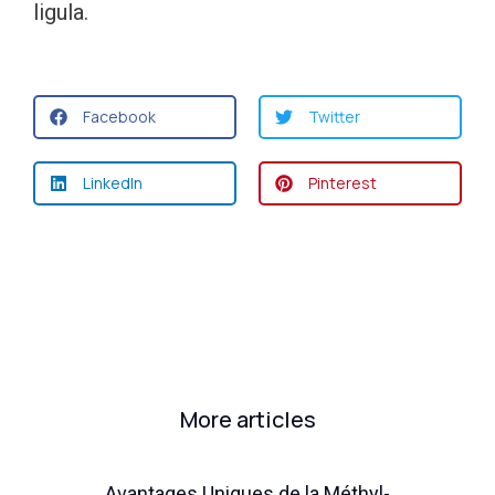
ligula.
Facebook
Twitter
LinkedIn
Pinterest
More articles
Avantages Uniques de la Méthyl-
Fi