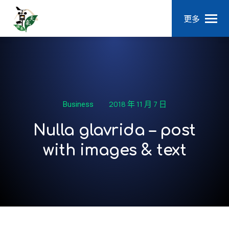
更多
2018 年 11 月 7 日
Business
Nulla glavrida – post
with images & text